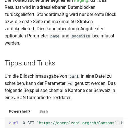
Die Volltextsuche unterliegt einem
Paging
, d.h. das
Resultat wird in adressierbaren Datenblöcken
zurückgeliefert. Standardmäßig wird nur der erste Block
bzw. die erste Seite mit maximal 50 Straßen
zurückgeliefert. Dies kann aber durch Angabe der
optionalen Parameter
und
beeinflusst
page
pageSize
werden.
Tipps und Tricks
Um die Bildschirmausgabe von
in eine Datei zu
curl
schreiben, kann der Parameter
genutzt werden. Das
-o
folgende Beispiel speichert alle Kantone der Schweiz in
eine JSON-formartierte Textdatei.
Powershell 7
Bash
curl 
-X
GET
'https://openplzapi.org/ch/Cantons'
-H
'