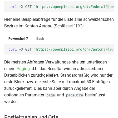
curl 
-X
GET
'https://openplzapi.org/at/FederalProvin
Hier eine Beispielabfrage für die Liste aller schweizerischen
Bezirke im Kanton
Aargau
(Schlüssel "19"):
Powershell 7
Bash
curl 
-X
GET
'https://openplzapi.org/ch/Cantons/19/Di
Die meisten Abfragen Verwaltungseinheiten unterliegen
einem
Paging
, d.h. das Resultat wird in adressierbaren
Datenblöcken zurückgeliefert. Standardmäßig wird nur der
erste Block bzw. die erste Seite mit maximal 50 Einträgen
zurückgeliefert. Dies kann aber durch Angabe der
optionalen Parameter
und
beeinflusst
page
pageSize
werden.
Postleitzahlen und Orte