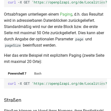
curl 
-X
GET
'https://openplzapi.org/de/Localities?po
Ortsabfragen unterliegen einem
Paging
, d.h. das Resultat
wird in adressierbaren Datenblöcken zurückgeliefert.
Standardmäßig wird nur der erste Block bzw. die erste
Seite mit maximal 50 Orte zurückgeliefert. Dies kann aber
durch Angabe der optionalen Parameter
und
page
beeinflusst werden.
pageSize
Hier das erste Beispiel mit explizitem Paging (zweite Seite
mit maximal 20 Orte):
Powershell 7
Bash
curl 
-X
GET
'https://openplzapi.org/de/Localities?po
Straßen
Straßen können an Hand ihres Namens, ihrer Postleitzahl