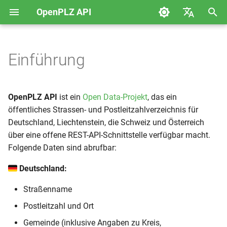
OpenPLZ API
S
English
u
Deutsch
Einführung
Los geht's
Deutschland
Daten
c
h
Liechtenstein
Web-Service
Verwaltungseinheiten
OpenPLZ API
ist ein
Open Data-Projekt
, das ein
e
öffentliches Strassen- und Postleitzahlverzeichnis für
Schweiz
Postleitzahlen und Orte
Deutschland, Liechtenstein, die Schweiz und Österreich
w
über eine offene REST-API-Schnittstelle verfügbar macht.
Österreich
Straßen
i
Folgende Daten sind abrufbar:
r
Paging
Volltextsuche
Deutschland:
d
Straßenname
Tipps und Tricks
URL-Koderierung
i
Postleitzahl und Ort
n
Reguläre Ausdrücke
Gemeinde (inklusive Angaben zu Kreis,