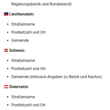
i
Regierungsbezirk und Bundesland)
Volltextsuche
t
Liechtenstein:
Fehlermeldungen
i
Straßenname
a
Postleitzahl und Ort
l
Gemeinde
i
Schweiz:
s
Straßenname
i
Postleitzahl und Ort
e
Gemeinde (inklusive Angaben zu Bezirk und Kanton)
r
Österreich:
t
Straßenname
Postleitzahl und Ort