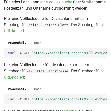
Für jedes Land kann eine
Volltextsuche
über Straßenname,
Postleitzahl und Ortsname durchgeführt werden.
Hier eine Volltextsuche für Deutschland mit dem
Suchbegriff
. Der Suchbegriff ist
Berlin, Pariser Platz
URL-kodiert
:
Powershell 7
Bash
curl 
-X
GET
'https://openplzapi.org/de/FullTextSearc
Hier eine Volltextsuche für Liechtenstein mit dem
Suchbegriff
. Der Suchbegriff ist
9490 Alte Landstrasse
URL-kodiert
:
Powershell 7
Bash
curl 
-X
GET
'https://openplzapi.org/li/FullTextSearc