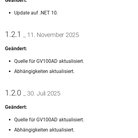
Geändert:
i
Volltextsuche
0.0.5 _ 20. September 2024
Update auf .NET 10.
t
Fehlermeldungen
0.0.4 _ 23. November 2023
i
1.2.1
_ 11. November 2025
a
0.0.3 _ 27. September 2023
Geändert:
l
0.0.2 _ 05. Februar 2023
i
Quelle für GV100AD aktualisiert.
0.0.1 _ 09. Dezember 2022
s
Abhängigkeiten aktualisiert.
i
1.2.0
_ 30. Juli 2025
e
r
Geändert:
t
Quelle für GV100AD aktualisiert.
Abhängigkeiten aktualisiert.