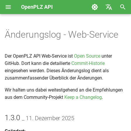
OpenPLZ API
S
English
u
Deutsch
Änderungslog - Web-Service
Deutschland
1.3.0 _ 11. Dezember 2025
c
h
Liechtenstein
1.2.1 _ 11. November 2025
Der OpenPLZ API Web-Service ist
Open Source
unter
e
GitHub. Dort kann die detailierte
Commit-Historie
Schweiz
1.2.0 _ 30. Juli 2025
eingesehen werden. Dieses Änderungslog dient als
w
zusammenfassender Überblick der Änderungen.
Österreich
1.1.0 _ 5. März 2025
i
Wir halten uns dabei weitestgehend an die Empfehlungen
r
Paging
1.0.0 _ 16. Dezember 2024
aus dem Community-Projekt
Keep a Changelog
.
d
URL-Koderierung
0.1.0 _ 02. Dezember 2024
i
1.3.0
_ 11. Dezember 2025
n
Reguläre Ausdrücke
0.0.6 _ 25. November 2024